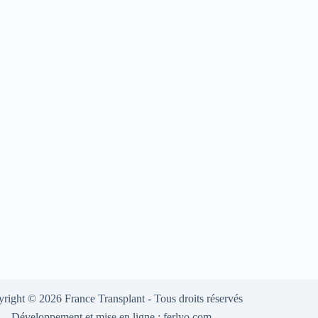
yright © 2026
France Transplant
- Tous droits réservés
Développement et mise en ligne :
ferlyo.com